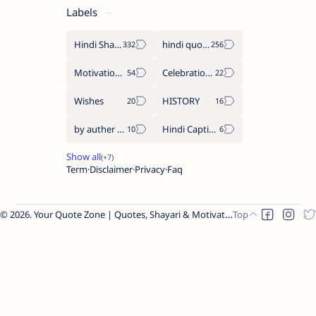
Labels
Hindi Shayari
hindi quotes
Motivation Quotes
Celebration day
Wishes
HISTORY
by auther hindi quote
Hindi Caption
Term
Disclaimer
Privacy
Faq
2026.
Your Quote Zone | Quotes, Shayari & Motivation
.