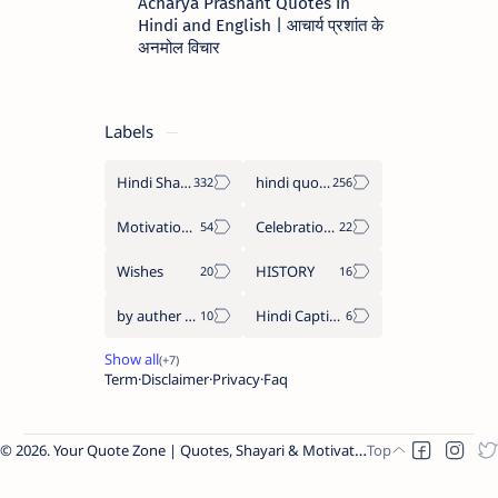
Acharya Prashant Quotes in
Hindi and English | आचार्य प्रशांत के
अनमोल विचार
Labels
Hindi Shayari
hindi quotes
Motivation Quotes
Celebration day
Wishes
HISTORY
by auther hindi quote
Hindi Caption
Term
Disclaimer
Privacy
Faq
2026.
Your Quote Zone | Quotes, Shayari & Motivation
.