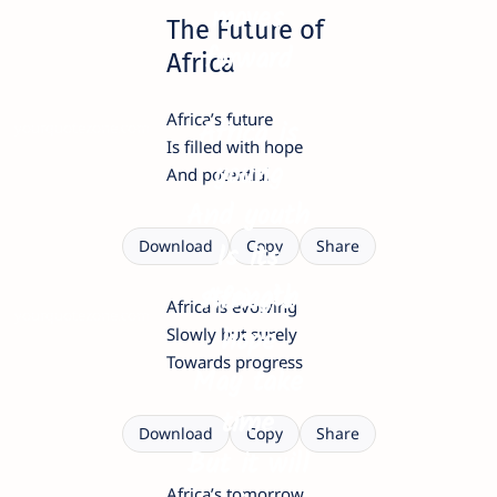
moves
The Future of
forward
Africa
Africa’s future
Africa is
yourquotezone.com
Is filled with hope
young
And potential
And youth
Is its
Download
Copy
Share
strength
Africa’s
Africa is evolving
yourquotezone.com
hope
Slowly but surely
Towards progress
May take
time
Download
Copy
Share
But it will
Africa’s tomorrow