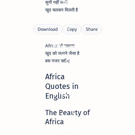
नहीं
सुनी नहीं जाती
खुद चलकर मिलती है
एक भावना
है
Download
Copy
Share
जो हमेशा
Africa को जानना
ज़िंदा रहती
खुद को जानने जैसा है
है
बस नजर चाहिए
Africa
Quotes in
Africa is
English
not just
yourquotezone.com
The Beauty of
land
Africa
It is a