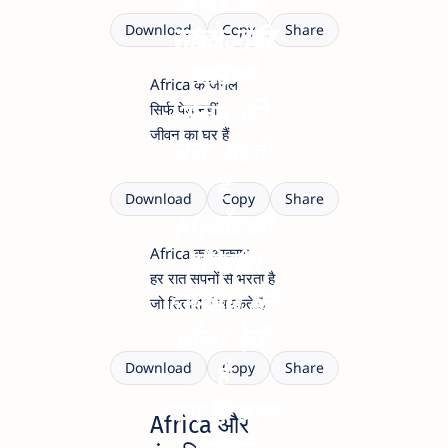
ईश्वर की
सबसे सुंदर
Download
Copy
Share
Africa की
कला है
नदियां
Africa के जंगल
yourquotezone.com
समय की
सिर्फ पेड़ नहीं
जीवन का घर हैं
तरह बहती
हैं
Download
Copy
Share
और
Africa की
Africa का आकाश
इतिहास
धरती
yourquotezone.com
हर रात सपनों से भरता है
कहती हैं
हर बीज को
जो सितारों में चमकते हैं
मौका देती
है
Download
Copy
Share
बस विश्वास
Africa और