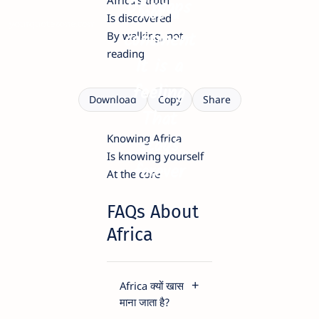
Africa’s truth
Of maps
not a
Is discovered
yourquotezone.com
continent
By walking, not
reading
It is a
feeling
Download
Copy
Share
That
Knowing Africa
stays
Is knowing yourself
forever
At the core
FAQs About
Africa
Africa क्यों खास
माना जाता है?