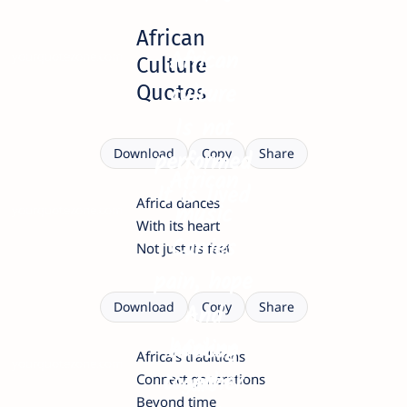
African
African
yourquotezone.com
Culture
culture
Quotes
Is not
performed
Download
Copy
Share
African
It is lived
Africa dances
music
yourquotezone.com
With its heart
Carries
Not just its feet
pain, hope
And
Download
Copy
Share
healing
African
Africa’s traditions
yourquotezone.com
together
art
Connect generations
Beyond time