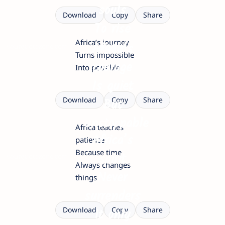
souls
Download
Copy
Share
To rise
Africa’s journey
again
Africa’s
yourquotezone.com
Turns impossible
courage
Into possible
Is quiet
But
Download
Copy
Share
unstoppable
Africa teaches
Africa’s
patience
Because time
spirit
yourquotezone.com
Always changes
Never
things
surrenders
It only
Download
Copy
Share