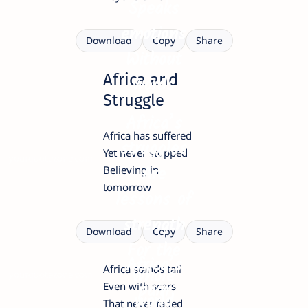
Speaks
emotions
Download
Copy
Share
Without
Africa and
words
Struggle
Africa’s
Africa has suffered
struggles
Yet never stopped
yourquotezone.com
Are
Believing in
tomorrow
lessons of
strength
Download
Copy
Share
For the
Africa’s
Africa stands tall
whole
yourquotezone.com
pain
Even with scars
world
That never faded