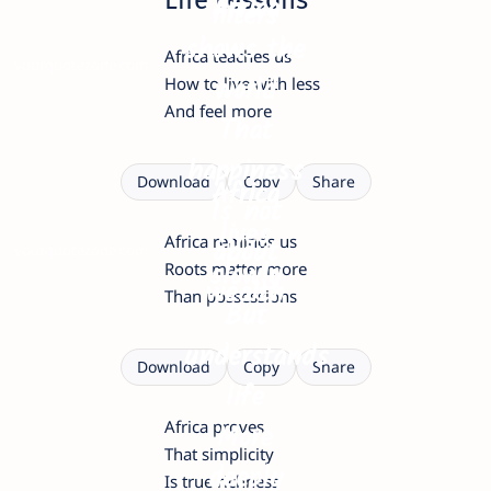
Africa
filters
shows the
Africa teaches us
yourquotezone.com
world
How to live with less
And feel more
That
happiness
Download
Copy
Share
Africa
Is not
lives
Africa reminds us
about
yourquotezone.com
slowly
Roots matter more
wealth
Than possessions
But
understands
Download
Copy
Share
life
Africa proves
More
That simplicity
deeply
Is true richness