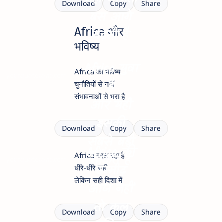
Download
Copy
Share
बस आगे
Africa और
बढ़ती है
भविष्य
Africa युवा
Africa का भविष्य
yourquotezone.com
है
चुनौतियों से नहीं
संभावनाओं से भरा है
और यही
इसकी
Download
Copy
Share
सबसे बड़ी
Africa की
Africa बदल रहा है
ताकत है
yourquotezone.com
उम्मीद
धीरे-धीरे सही
लेकिन सही दिशा में
आज नहीं
तो कल
Download
Copy
Share