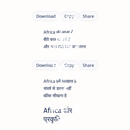
है
कि हार
Download
Copy
Share
Africa की
मानना
Africa की आंखों में
कहानी
yourquotezone.com
विकल्प
बीते कल का दर्द है
आंसुओं से
और आने वाले कल का सपना
नहीं
नहीं
हिम्मत से
Download
Copy
Share
लिखी गई
Africa हमें सिखाता है
है
संघर्ष से डरना नहीं
बल्कि सीखना है
Africa की
yourquotezone.com
Africa और
प्रकृति
प्रकृति