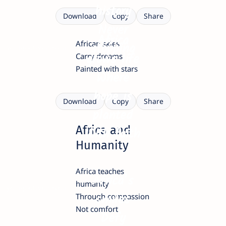
history
Download
Copy
Share
Never
Africa
African skies
stopping
yourquotezone.com
grows life
Carry dreams
Painted with stars
Where
hope is
Download
Copy
Share
planted
Africa and
With faith
Humanity
Africa teaches
Africa’s
humanity
yourquotezone.com
smiles
Through compassion
Not comfort
Defy