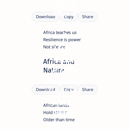
Did not
break it
Download
Copy
Share
It shaped
Africa teaches us
it
Resilience is power
Not silence
Africa’s
nature
yourquotezone.com
Africa and
Is God’s
Nature
masterpiece
Untouched
Download
Copy
Share
and
Africa’s
African lands
yourquotezone.com
honest
rivers
Hold stories
Older than time
Flow like