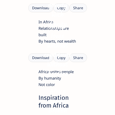
poverty
Download
Copy
Share
With
In Africa
dignity
Africa
Relationships are
yourquotezone.com
loves
built
By hearts, not wealth
Without
conditions
Download
Copy
Share
Without
Africa unites people
borders
By humanity
Not color
Africa
yourquotezone.com
Inspiration
inspires
from Africa
Broken