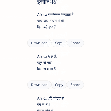
चाहिए
इंसानियत
Africa की
Africa इंसानियत सिखाता है
मुस्कान
yourquotezone.com
जहां कम साधन में भी
गरीबी से
दिल बड़े होते हैं
नहीं डरती
बल्कि उसे
Download
Copy
Share
चुनौती देती
Africa का
Africa में रिश्ते
yourquotezone.com
है
प्यार
खून से नहीं
दिल से बनते हैं
शब्दों में
नहीं
Download
Copy
Share
कर्मों में
Africa हमें जोड़ता है
दिखता है
Africa की
रंग से नहीं
इंसान होने से