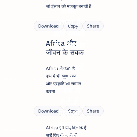
नई उम्मीद
जो इंसान को मजबूत बनाती है
लेकर
उगता है
Download
Copy
Share
और सपनों
Africa और
को जगाता
जीवन के सबक
है
Africa की
Africa सिखाता है
कम में भी खुश रहना
कहानी
yourquotezone.com
और प्रकृति का सम्मान
संघर्ष से
करना
भरी है
फिर भी
Download
Copy
Share
मुस्कान
Africa का
Africa हमें याद दिलाता है
yourquotezone.com
ज़िंदा है
जड़ें जितनी गहरी हों