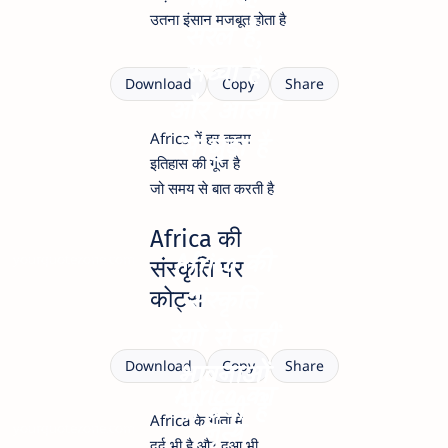
जीवन
उतना इंसान मजबूत होता है
सरल है,
सच्चा है
Download
Copy
Share
और आत्मा
Africa में हर कदम
से जुड़ा है
इतिहास की गूंज है
जो समय से बात करती है
Africa की
Africa की
yourquotezone.com
संस्कृति पर
संस्कृति
कोट्स
रंगों से नहीं
भावनाओं
Download
Copy
Share
Africa का
से बनी है
Africa के गीतों में
नृत्य
yourquotezone.com
दर्द भी है और दुआ भी