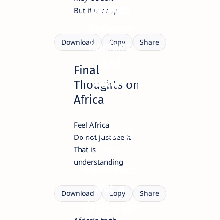
wisdom
balance
But it is deep
Between
humans
Download
Copy
Share
And
Final
nature
Thoughts on
Africa
Feel Africa
Africa is
Do not just see it
yourquotezone.com
an
That is
understanding
experience
Not a
Download
Copy
Share
destination
Africa is