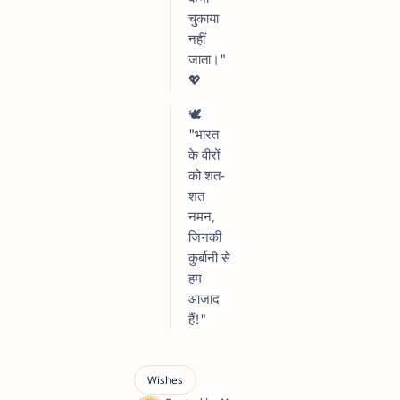
चुकाया
नहीं
जाता।"
💖
🕊️
"भारत
के वीरों
को शत-
शत
नमन,
जिनकी
कुर्बानी से
हम
आज़ाद
हैं!"