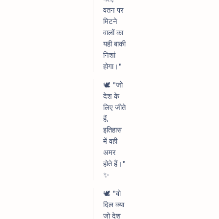
वतन पर
मिटने
वालों का
यही बाकी
निशां
होगा।"
🕊️ "जो
देश के
लिए जीते
हैं,
इतिहास
में वही
अमर
होते हैं।"
✨
🕊️ "वो
दिल क्या
जो देश