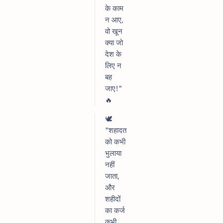
के काम
न आए,
वो खून
क्या जो
देश के
लिए न
बह
जाए!"
🔥
🕊️
"शहादत
को कभी
भुलाया
नहीं
जाता,
और
शहीदों
का कर्ज
कभी