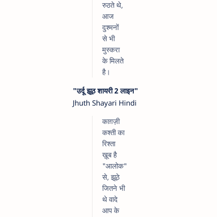
रुठते थे,
आज
दुश्मनों
से भी
मुस्करा
के मिलते
है।
"उर्दू झूठ शायरी 2 लाइन"
Jhuth Shayari Hindi
काग़ज़ी
कश्ती का
रिश्ता
ख़ूब है
"आलोक"
से, झूठे
जितने भी
थे वादे
आप के