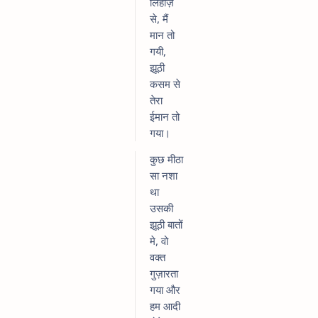
लिहाज़
से, मैं
मान तो
गयी,
झूठी
कसम से
तेरा
ईमान तो
गया।
कुछ मीठा
सा नशा
था
उसकी
झूठी बातों
मे, वो
वक्त
गुज़ारता
गया और
हम आदी