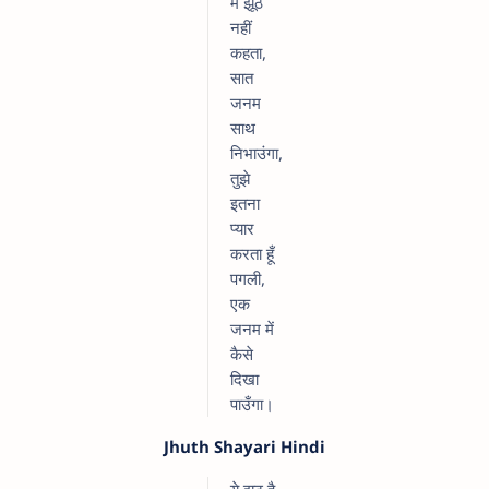
मैं झूठ
नहीं
कहता,
सात
जनम
साथ
निभाउंगा,
तुझे
इतना
प्यार
करता हूँ
पगली,
एक
जनम में
कैसे
दिखा
पाउँगा।
Jhuth Shayari Hindi
ये झूठ है