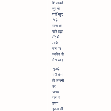
शिकायतेँ
तुम से
नहीँ खुद
से है
माना के
सारे झूठ
तेरे थे
लेकिन
उन पर
यकीन तो
मेरा था।
सुनाई
गयी मेरी
ही कहानी
हर
जगह,
यार मैं
इश्क़
इतना भी