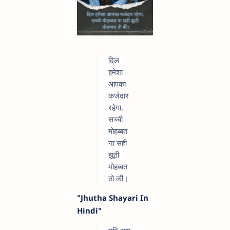
दिल
हमेशा
आपका
कर्जदार
रहेगा,
सच्ची
मोहब्बत
ना सही
झूठी
मोहब्बत
तो की।
"Jhutha Shayari In
Hindi"