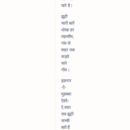
खरे है।
झूठी
सारी बातें
धोखा हर
तक़सीम,
गांव से
शहर तक
कड़वे
सारे
नीम।
इक़रार
-ऐ-
मुहब्बत
ऐहदे-
ऐ.वफ़ा
सब झूठी
सच्ची
बातें हैं