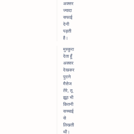
अक्सर
ज्यादा
सफाई
देनी
पड़ती
है।
मुस्कुरा
देता हूँ
अक्सर
देखकर
पुराने
मैसेज
तेरे, तू
झूठ भी
कितनी
सच्चाई
से
लिखती
थी।