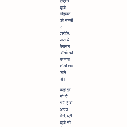
तुम्हारी
झुठी
मोहब्बत
की सच्ची
सी
तारीफ़े,
जरा ये
बेमौसम
आँखो की
बरसात
थोड़ी थम
जाने
दो।
कहीं गुम
सी हो
गयी है वो
आदत
मेरी, पूरी
झूठी सी