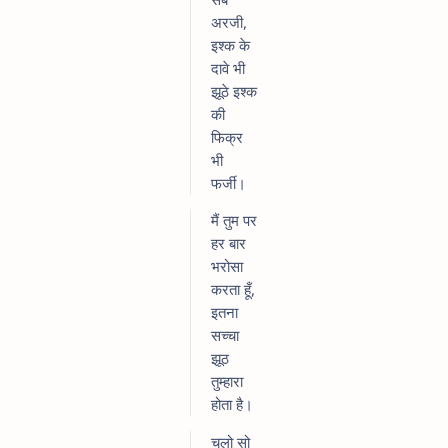
अरजी,
इश्क के
दावे भी
झूठे इश्क
की
फिक्र
भी
फर्जी।
मैं तुम पर
हर बार
भरोसा
करता हूँ,
इतना
सच्चा
झूठ
तुम्हारा
होता है।
चलो सो