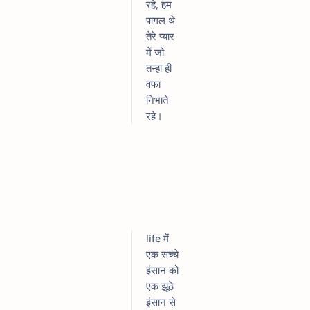
रहे, हम
पागल थे
तेरे प्यार
में जो
तन्हा ही
वफा
निभाते
रहे।
life में
एक सच्चे
इंसान को
एक झूठे
इंसान से