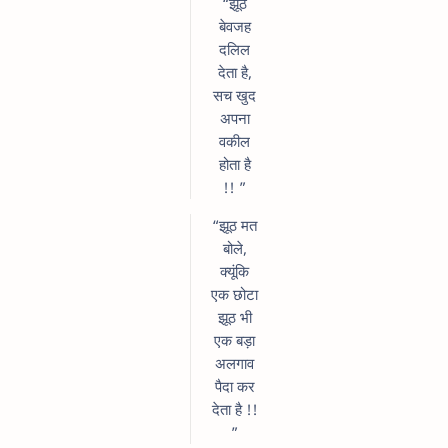
“झूठ
बेवजह
दलिल
देता है,
सच खुद
अपना
वकील
होता है
!! ”
“झूठ मत
बोले,
क्यूंकि
एक छोटा
झूठ भी
एक बड़ा
अलगाव
पैदा कर
देता है !!
”