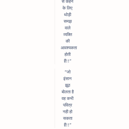
से कहने
के लिए
थोड़ी
समझ
वाले
व्यक्ति
की
आवश्यकता
होती
हैं!!”
“जो
इंसान
झूठ
बोलता है
वह कभी
पवित्र
नही हो
सकता
हैं!!”