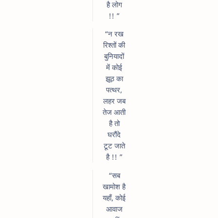
है लोग
!! ”
“न रख
रिश्तों की
बुनियादों
में कोई
झूठ का
पत्थर,
लहर जब
तेज आती
है तो
घरौंदे
टूट जाते
है !! ”
“सब
खामोश है
यहाँ, कोई
आवाज