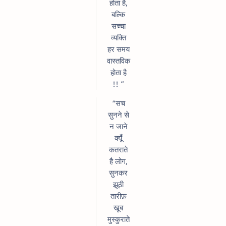
होता है,
बल्कि
सच्चा
व्यक्ति
हर समय
वास्तविक
होता है
!! ”
“सच
सुनने से
न जाने
क्यूँ
कतराते
है लोग,
सुनकर
झूठी
तारीफ़
खूब
मुस्कुराते