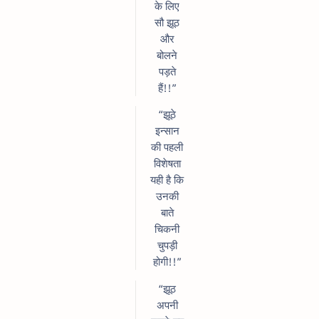
के लिए
सौ झूठ
और
बोलने
पड़ते
हैं!!”
“झूठे
इन्सान
की पहली
विशेषता
यही है कि
उनकी
बाते
चिकनी
चुपड़ी
होगी!!”
“झूठ
अपनी