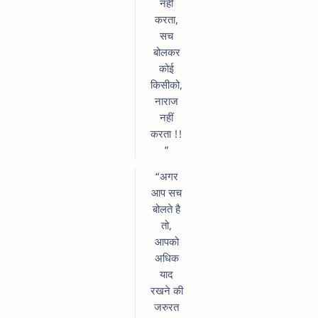
नहीं
करता,
सच
बोलकर
कोई
किसीको,
नाराज
नहीं
करता !!
”
“अगर
आप सच
बोलते है
तो,
आपको
अधिक
याद
रखने की
जरुरत