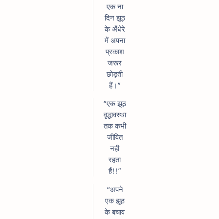
एक ना
दिन झूठ
के अँधेरे
में अपना
प्रकाश
जरूर
छोड़ती
हैं।”
“एक झूठ
वृद्धावस्था
तक कभी
जीवित
नही
रहता
हैं!!”
“अपने
एक झूठ
के बचाव