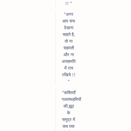
!! ”
“अगर
आप सच
देखना
चाहते है,
तो ना
सहमती
और ना
असहमति
में राय
रखिये !!
”
“कश्तियाँ
गलतफहमियों
की,झूठ
के
समुद्र में
कब तक