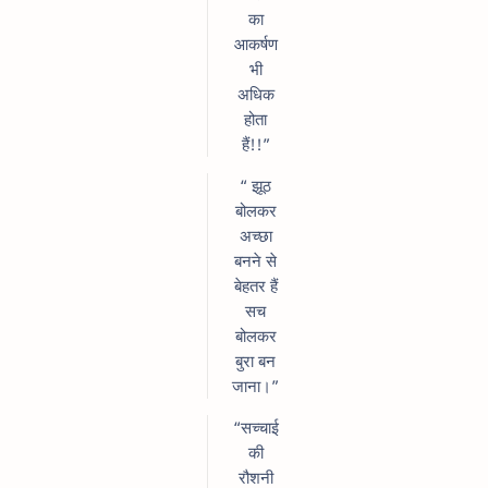
का
आकर्षण
भी
अधिक
होता
हैं!!”
“ झूठ
बोलकर
अच्छा
बनने से
बेहतर हैं
सच
बोलकर
बुरा बन
जाना।”
“सच्चाई
की
रौशनी