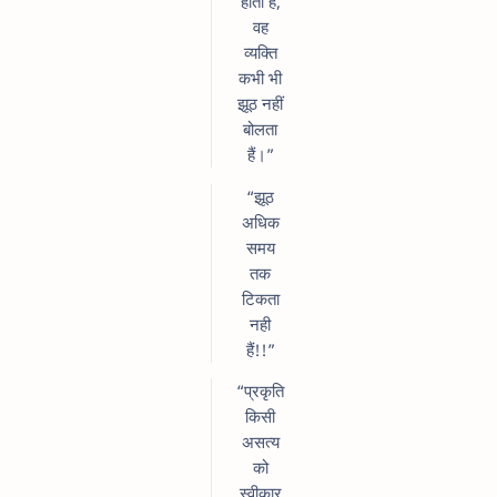
होता है,
वह
व्यक्ति
कभी भी
झूठ नहीं
बोलता
हैं।”
“झूठ
अधिक
समय
तक
टिकता
नही
हैं!!”
“प्रकृति
किसी
असत्य
को
स्वीकार