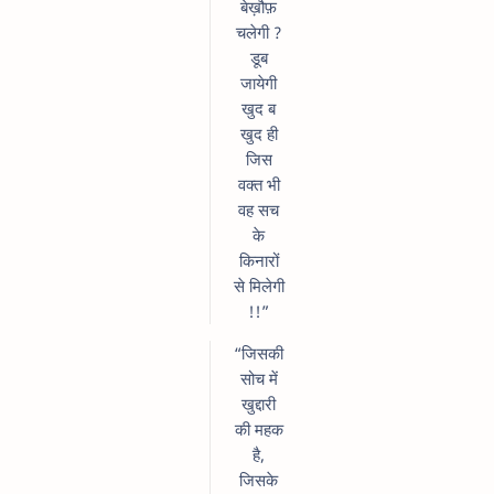
बेख़ौफ़
चलेगी ?
डूब
जायेगी
खुद ब
खुद ही
जिस
वक्त भी
वह सच
के
किनारों
से मिलेगी
!!”
“जिसकी
सोच में
खुद्दारी
की महक
है,
जिसके