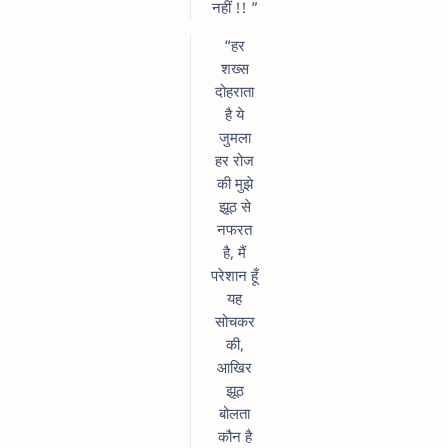
नहीं !! ”
“हर
शख्स
दोहराता
है ये
जुमला
हर रोज
की मुझे
झूठ से
नफरत
है, मैं
परेशान हूँ
यह
सोचकर
की,
आखिर
झूठ
बोलता
कौन है