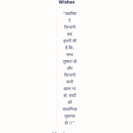
Wishes
“ख्वायिश
ऐ
ज़िन्दगी
बस
इतनी सी
है कि,
साथ
तुम्हारा हो
और
ज़िन्दगी
कभी
खत्म ना
हो. शादी
की
सालगिरह
मुबारक
हो !!”