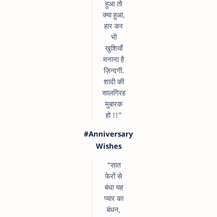
हुआ तो
क्या हुआ,
हार कर
भी
खुशियाँ
मनाना है
ज़िन्दगी.
शादी की
सालगिरह
मुबारक
हो !!”
#Anniversary
Wishes
“सात
फेरों से
बंधा यह
प्यार का
बंधन,