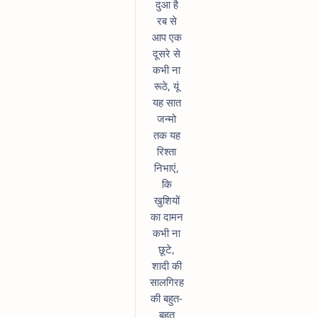
दुआ है
रब से
आप एक
दूसरे से
कभी ना
रूठे, यूं
यह सात
जन्मो
तक यह
रिश्ता
निभाएं,
कि
खुशियों
का दामन
कभी ना
छूटे,
शादी की
सालगिरह
की बहुत-
बहुत