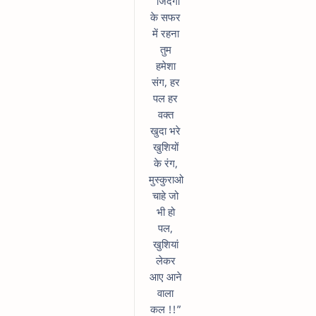
“जिंदगी
के सफर
में रहना
तुम
हमेशा
संग, हर
पल हर
वक्त
खुदा भरे
खुशियों
के रंग,
मुस्कुराओ
चाहे जो
भी हो
पल,
खुशियां
लेकर
आए आने
वाला
कल !!”