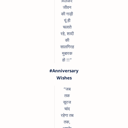
मिलकर
जीवन
की गाड़ी
यूं ही
चलाते
रहे, शादी
की
सालगिरह
मुबारक
हो !!”
#Anniversary
Wishes
“जब
तक
सूरज
चांद
रहेगा तब
तक,