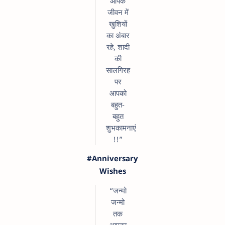
आपके
जीवन में
खुशियों
का अंबार
रहे, शादी
की
सालगिरह
पर
आपको
बहुत-
बहुत
शुभकामनाएं
!!”
#Anniversary
Wishes
“जन्मो
जन्मो
तक
आपका