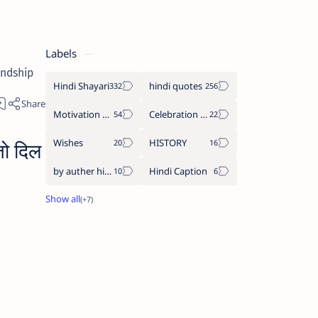
Labels
endship
Hindi Shayari
hindi quotes
Motivation Quotes
Celebration day
Wishes
HISTORY
ो दिल
by auther hindi quote
Hindi Caption