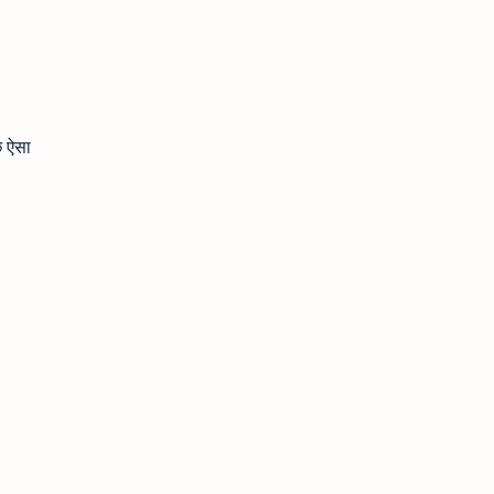
छ ऐसा